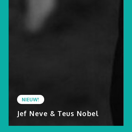
Zwerverpaz
Jongerentarief
Archief
Contact
Privacy Policy
LEADER-project LL 50+
info@leffingeleuren.be
NIEUW!
Jef Neve & Teus Nobel