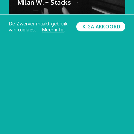
Milan W. + Stacks
De Zwerver maakt gebruik
IK GA AKKOORD
van cookies.
Meer info
.
Agenda
Praktisch
Leffingeleuren
Muziekcafé De Zwerver
Nieuws