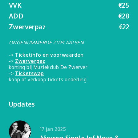
VVK
€25
ADD
€28
Zwerverpaz
€22
ONGENUMMERDE ZITPLAATSEN
->
Ticketinfo en voorwaarden
->
Zwerverpaz
korting bij Muziekclub De Zwerver
->
Ticketswap
koop of verkoop tickets onderling
Updates
17 jan 2025
Nieuwe Single Jef Neve &