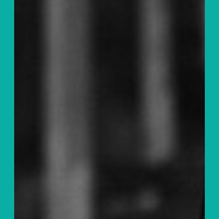
Agenda
Praktisch
Leffingeleuren
Muziekcafé De
Zwerver
Nieuws