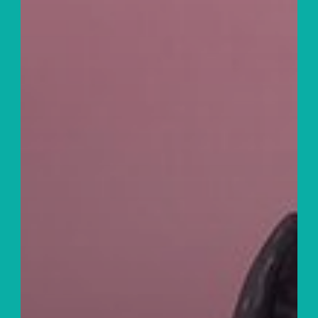
Zwerverpaz
Jongerentarief
Archief
Contact
Privacy Policy
LEADER-project LL 50+
info@leffingeleuren.be