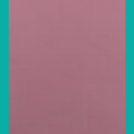
Agenda
Praktisch
Leffingeleuren
Muziekcafé De
Zwerver
Nieuws