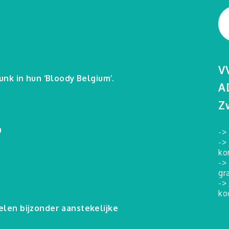
V
nk in hun ‘Bloody Belgium’.
A
Z
0
->
->
ko
->
gr
->
ko
len bijzonder aanstekelijke