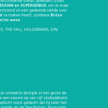
 verschillende bands speelden (zoals
ESSIAN en SUPERGENIUS
, om er maar
ntstond uit een gedeelde liefde voor
nk
te maken heeft, sombere
Britse
w/no wave
.
ERS, THE FALL, HOLOGRAMS, DIIV,
0
n ontdekte destijds in het genre de
 een oeuvre op van vijf studioalbums
ellicht nooit gedacht dat hij later het
 bands als de Sex Pistols, Buzzcocks