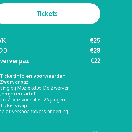
Tickets
VK
€25
DD
€28
werverpaz
€22
Ticketinfo en voorwaarden
Zwerverpaz
rting bij Muziekclub De Zwerver
Jongerentarief
atis Z-paz voor alle -26 jarigen
Ticketswap
op of verkoop tickets onderling