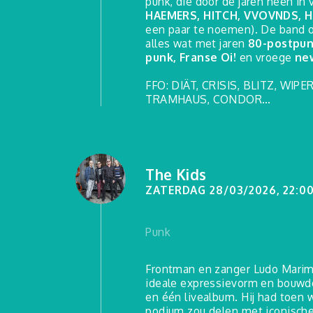
punk, die door de jaren heen in
HAEMERS, HITCH, VVOVNDS, H
een paar te noemen). De band o
alles wat met jaren
80-postpu
punk, Franse Oi!
en vroege
ne
FFO: DIÄT, CRISIS, BLITZ, WIP
TRAMHAUS, CONDOR…
The Kids
ZATERDAG 28/03/2026, 22:0
Punk
Frontman en zanger Ludo Marima
ideale expressievorm en bouwde
en één livealbum. Hij had toen w
podium zou delen met iconische