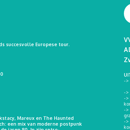
V
ds succesvolle Europese tour.
A
Z
00
UI
-
->
->
k
ko
->
gr
Ekkstacy, Mareux en The Haunted
->
zich: een mix van moderne postpunk
ko
 jaren 80. In zijn retro-