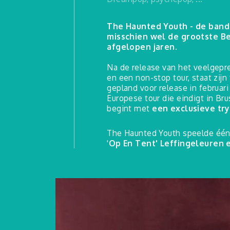
The Haunted Youth - de band 
misschien wel de grootste Be
afgelopen jaren.
Na de release van het veelgepr
en een non-stop tour, staat zi
gepland voor release in februari
Europese tour die eindigt in Brus
begint met
een exclusieve try
The Haunted Youth speelde één m
'
Op En Tent' Leffingeleuren e