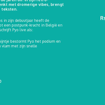
nkt met dromerige vibes, brengt
e teksten.
R
s in zijn debuutjaar heeft de
tot een postpunk-kracht in België en
hrijft Pyo live als:
nijntje bestormt Pyo het podium en
n vlam met zijn snelle
0