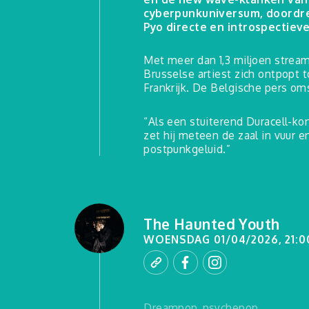
cyberpunkuniversum, doordre
Pyo directe en introspectiev
Met meer dan 1,3 miljoen stream
Brusselse artiest zich ontpopt 
Frankrijk. De Belgische pers omsc
“Als een stuiterend Duracell-ko
zet hij meteen de zaal in vuur e
postpunkgeluid.”
The Haunted Youth
WOENSDAG 01/04/2026, 21:0
Dreampop, psychepop, ...