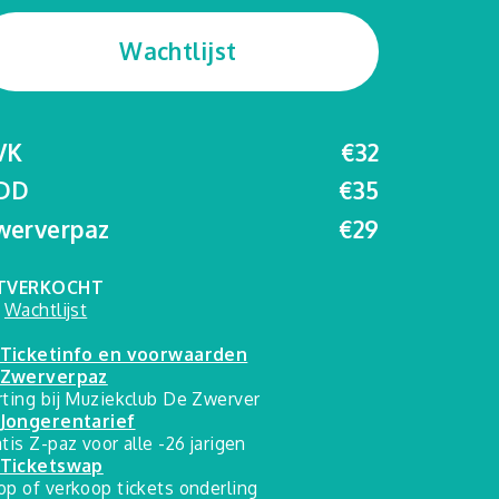
Wachtlijst
VK
€32
DD
€35
werverpaz
€29
TVERKOCHT
>
Wachtlijst
Ticketinfo en voorwaarden
Zwerverpaz
rting bij Muziekclub De Zwerver
Jongerentarief
atis Z-paz voor alle -26 jarigen
Ticketswap
op of verkoop tickets onderling