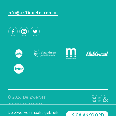
info@leffingeleuren.be
© 2026 De Zwerver
Privacy en cookies
Algemene voorwaarden
De Zwerver maakt gebruik
IK GA AKKOORD