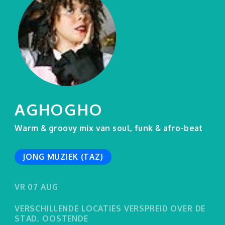
LIJFSTROOM
PUSH THE BUTTON
ROUGH DIAMONDS
GROWING UP IN
PUBLIC
AGHOGHO
Warm & groovy mix van soul, funk & afro-beat
JONG MUZIEK (TAZ)
VR 07 AUG
VERSCHILLENDE LOCATIES VERSPREID OVER DE
STAD, OOSTENDE