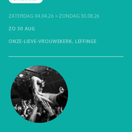
Leffingeleuren
ZATERDAG 04.04.26 > ZONDAG 30.08.26
Muziekcafé De
ZO 30 AUG
Zwerver
ONZE-LIEVE-VROUWEKERK, LEFFINGE
Nieuws
Zwerverpaz
Jongerentarief
Archief
Contact
Privacy Policy