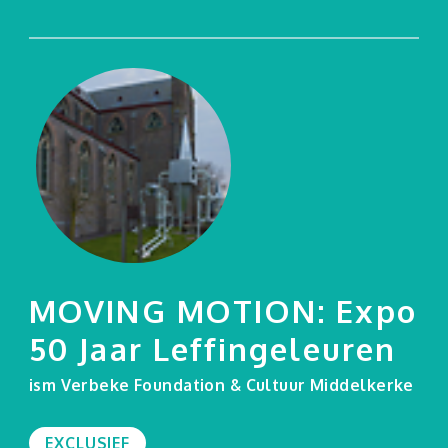
MOVING MOTION: Expo
50 Jaar Leffingeleuren
Agenda
ism Verbeke Foundation & Cultuur Middelkerke
Praktisch
EXCLUSIEF