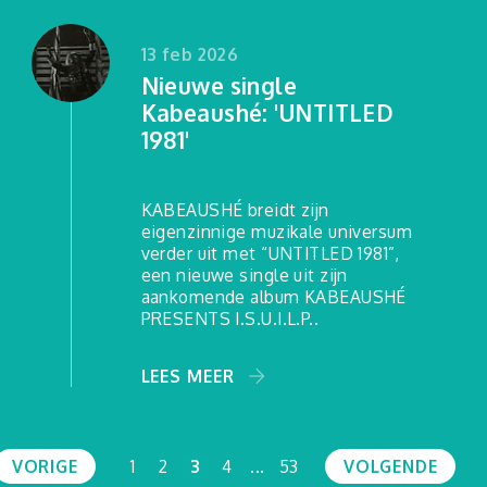
13 feb 2026
Nieuwe single
Kabeaushé: 'UNTITLED
1981'
KABEAUSHÉ breidt zijn
eigenzinnige muzikale universum
verder uit met “UNTITLED 1981”,
een nieuwe single uit zijn
aankomende album KABEAUSHÉ
PRESENTS I.S.U.I.L.P..
LEES MEER
VORIGE
1
2
3
4
...
53
VOLGENDE