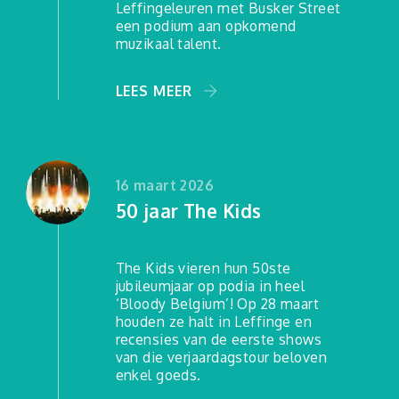
Leffingeleuren
Leffingeleuren met Busker Street
een podium aan opkomend
muzikaal talent.
Muziekcafé De
Zwerver
LEES MEER
Nieuws
16 maart 2026
50 jaar The Kids
Zwerverpaz
Jongerentarief
The Kids vieren hun 50ste
jubileumjaar op podia in heel
‘Bloody Belgium’! Op 28 maart
Archief
houden ze halt in Leffinge en
recensies van de eerste shows
Contact
van die verjaardagstour beloven
enkel goeds.
Privacy Policy