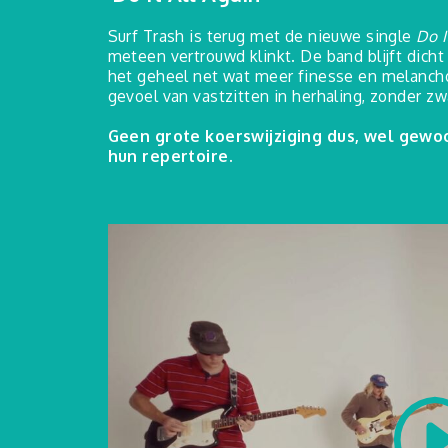
Surf Trash is terug met de nieuwe single
Do I
meteen vertrouwd klinkt. De band blijft dicht
het geheel net wat meer finesse en melanch
gevoel van vastzitten in herhaling, zonder z
Geen grote koerswijziging dus, wel gewo
hun repertoire.