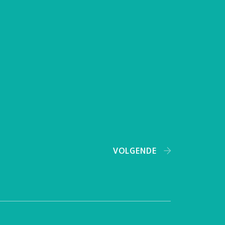
Zwerverpaz
Jongerentarief
Archief
Contact
Privacy Policy
VOLGENDE
LEADER-project LL 50+