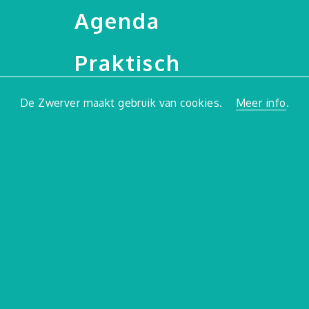
Agenda
Praktisch
Leffingeleuren
De Zwerver maakt gebruik van cookies.
Meer info
.
Muziekcafé De Zwer
Nieuws
Zwerverpaz
Jongerentarief