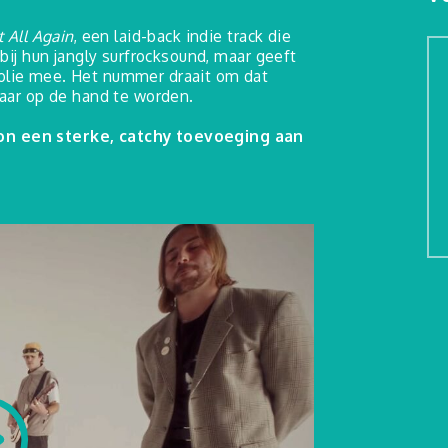
t All Again
, een laid-back indie track die
 bij hun jangly surfrocksound, maar geeft
olie mee. Het nummer draait om dat
waar op de hand te worden.
on een sterke, catchy toevoeging aan