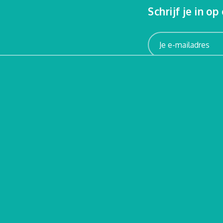
Schrijf je in o
De Zwerver
ver
Karel Janssenslaa
Oostende
info@leffingeleur