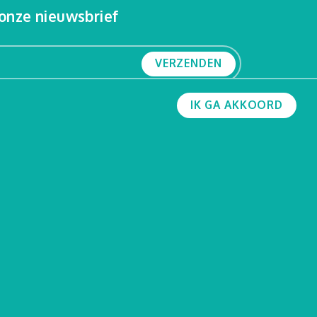
p onze nieuwsbrief
VERZENDEN
IK GA AKKOORD
n 25 bus 002
en.be