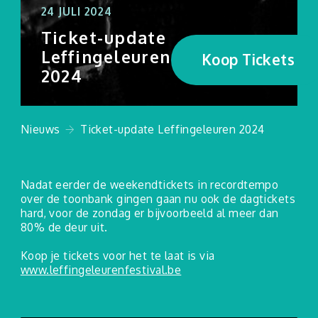
Nieuws
24 JULI 2024
Ticket-update
Leffingeleuren
Koop Tickets
Zwerverpaz
2024
Jongerentarief
Nieuws
Ticket-update Leffingeleuren 2024
Archief
Contact
Nadat eerder de weekendtickets in recordtempo
Privacy Policy
over de toonbank gingen gaan nu ook de dagtickets
hard, voor de zondag er bijvoorbeeld al meer dan
LEADER-project LL 50+
80% de deur uit.
Koop je tickets voor het te laat is via
www.leffingeleurenfestival.be
info@leffingeleuren.be