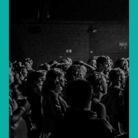
Agenda
Praktisch
Leffingeleuren
Muziekcafé De
Zwerver